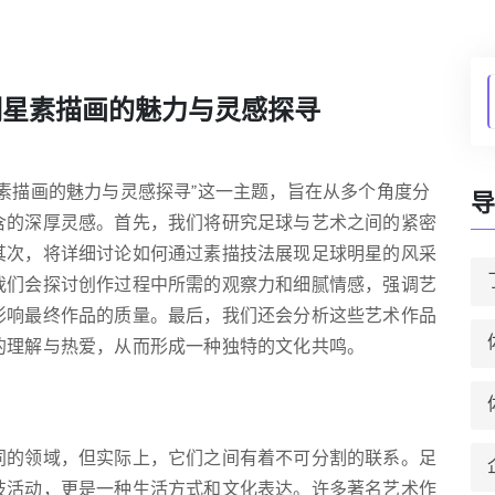
明星素描画的魅力与灵感探寻
素描画的魅力与灵感探寻”这一主题，旨在从多个角度分
导
含的深厚灵感。首先，我们将研究足球与艺术之间的紧密
其次，将详细讨论如何通过素描技法展现足球明星的风采
我们会探讨创作过程中所需的观察力和细腻情感，强调艺
影响最终作品的质量。最后，我们还会分析这些艺术作品
的理解与热爱，从而形成一种独特的文化共鸣。
同的领域，但实际上，它们之间有着不可分割的联系。足
技活动，更是一种生活方式和文化表达。许多著名艺术作