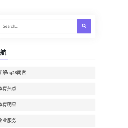
航
了解ng28南宫
体育热点
体育明星
企业服务