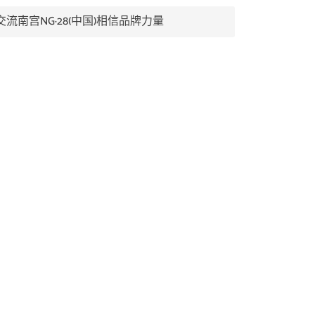
交流南宫NG·28(中国)相信品牌力量