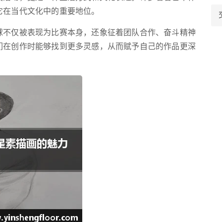
它在当代文化中的重要地位。
球不仅被表现为比赛本身，还象征着团队合作、奋斗精神
们在创作时能够找到更多灵感，从而赋予自己的作品更深