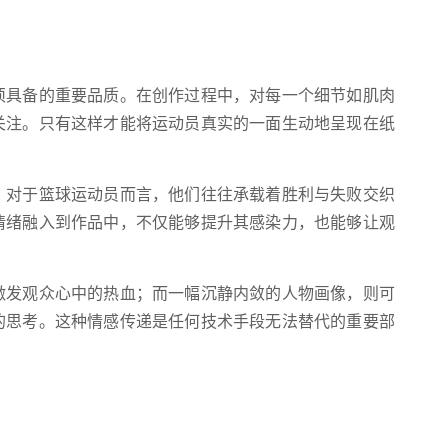
须具备的重要品质。在创作过程中，对每一个细节如肌肉
关注。只有这样才能将运动员真实的一面生动地呈现在纸
。对于篮球运动员而言，他们往往承载着胜利与失败交织
情绪融入到作品中，不仅能够提升其感染力，也能够让观
激发观众心中的热血；而一幅沉静内敛的人物画像，则可
的思考。这种情感传递是任何技术手段无法替代的重要部
。