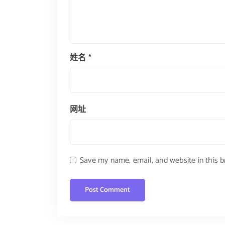
姓名
*
网址
Save my name, email, and website in this 