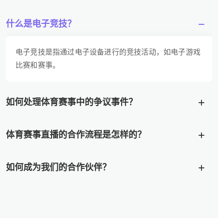
什么是电子竞技？
电子竞技是指通过电子设备进行的竞技活动，如电子游戏
比赛和赛事。
如何处理体育赛事中的争议事件？
体育赛事直播的合作流程是怎样的？
如何成为我们的合作伙伴？