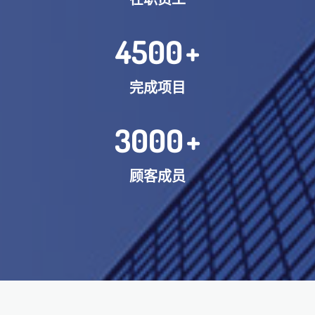
4500
+
完成项目
3000
+
顾客成员