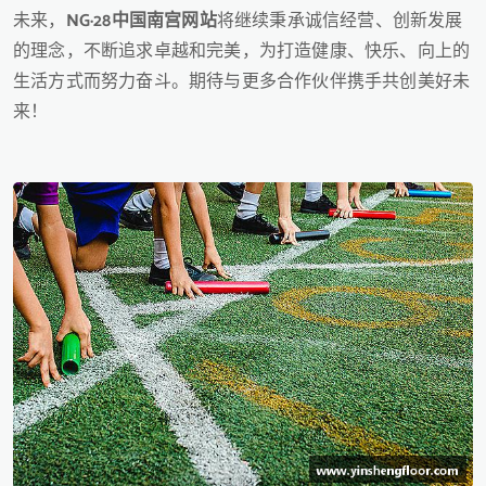
未来，
NG·28中国南宫网站
将继续秉承诚信经营、创新发展
的理念，不断追求卓越和完美，为打造健康、快乐、向上的
生活方式而努力奋斗。期待与更多合作伙伴携手共创美好未
来！